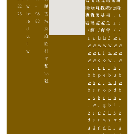
82
w
-
縣
開
p
球
p
育
p
教
p
教
p
化
p
結
p
25
bc
98
古
專
s
資
s
園
:
基
:
基
s
:
s
.e
88
坑
區
:
訊
:
區
/
金
/
金
:
/
:
d
鄉
/
網
/
/
會
/
會
/
/
/
u.
麻
/
/
b
b
/
w
/
t
園
w
w
w
w
w
w
w
w
村
w
w
e
f
w
w
w
平
w
w
d
o
w
.
w
和
.
.
u
c
.
b
.
25
b
b
p
e
b
u
b
號
w
li
a
.
w
d
w
b
s
r
o
p
d
b
c
s
k
r
u
h
c
.
w
.
g
b
i
.
e
i
o
/
li
s
e
d
s
r
w
s
m
d
u
d
g
e
h
.
u