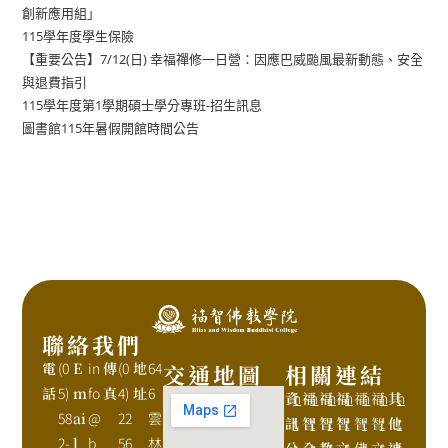
創新應用組」
115學年度學生保險
【重要公告】7/12(日) 幸福禪修一日營：因應巴威颱風最新動態、安全
與退費指引
115學年度第1學期碩士學分專班-招生訊息
圖書館115年暑假開館時間公告
聯絡我們
電
(0
E
in
傳
(0
地
64
交通地圖
相關連結
話
5)
m
fo
真
4)
址
6
資
h
福
h
福
h
福
h
福
h
福
h
其
h
58
ai
@
22
雲
訊
t
智
t
智
t
智
t
智
t
智
t
他
t
2-
l
b
56
林
公
t
全
t
教
t
文
t
佛
t
文
t
連
t