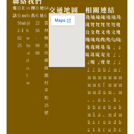
聯絡我們
電
(0
E
in
傳
(0
地
64
交通地圖
相關連結
話
5)
m
fo
真
4)
址
6
資
h
福
h
福
h
福
h
福
h
福
h
其
h
58
ai
@
22
雲
訊
t
智
t
智
t
智
t
智
t
智
t
他
t
2-
l
b
56
林
公
t
全
t
教
t
文
t
佛
t
文
t
連
t
82
w
-
縣
開
p
球
p
育
p
教
p
教
p
化
p
結
p
25
bc
98
古
專
s
資
s
園
:
基
:
基
s
:
s
.e
88
坑
區
:
訊
:
區
/
金
/
金
:
/
:
d
鄉
/
網
/
/
會
/
會
/
/
/
u.
麻
/
/
b
b
/
w
/
t
園
w
w
w
w
w
w
w
w
村
w
w
e
f
w
w
w
平
w
w
d
o
w
.
w
和
.
.
u
c
.
b
.
25
b
b
p
e
b
u
b
號
w
li
a
.
w
d
w
b
s
r
o
p
d
b
c
s
k
r
u
h
c