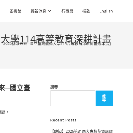
位
圖書館
最新消息
行事曆
捐款
English
大學114高等教育深耕計畫
2026藝啟未來─國立臺灣藝術大學114高等教育深耕計畫成果展」
來─國立臺
搜尋
」
搜
尋
講廳。
Recent Posts
【轉知】2026第31屆大專校院資訊應