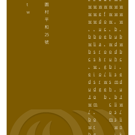
t
園
w
w
w
w
w
w
w
w
村
w
w
e
f
w
w
w
平
w
w
d
o
w
.
w
和
.
.
u
c
.
b
.
25
b
b
p
e
b
u
b
號
w
li
a
.
w
d
w
b
s
r
o
p
d
b
c
s
k
r
u
h
c
.
w
.
g
b
i
.
e
i
o
/
li
s
e
d
s
r
w
s
m
d
u
d
g
e
h
.
u
.t
o
b
.
b
.t
w
m
c
li
w
/
.
o
s
/
b
o
m
s
li
w
r
w
n
b
g
i
k