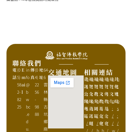
聯絡我們
電
(0
E
in
傳
(0
地
64
交通地圖
相關連結
話
5)
m
fo
真
4)
址
6
資
h
福
h
福
h
福
h
福
h
福
h
其
h
58
ai
@
22
雲
訊
t
智
t
智
t
智
t
智
t
智
t
他
t
2-
l
b
56
林
公
t
全
t
教
t
文
t
佛
t
文
t
連
t
82
w
-
縣
開
p
球
p
育
p
教
p
教
p
化
p
結
p
25
bc
98
古
專
s
資
s
園
:
基
:
基
s
:
s
.e
88
坑
區
:
訊
:
區
/
金
/
金
:
/
:
d
鄉
/
網
/
/
會
/
會
/
/
/
u.
麻
/
/
b
b
/
w
/