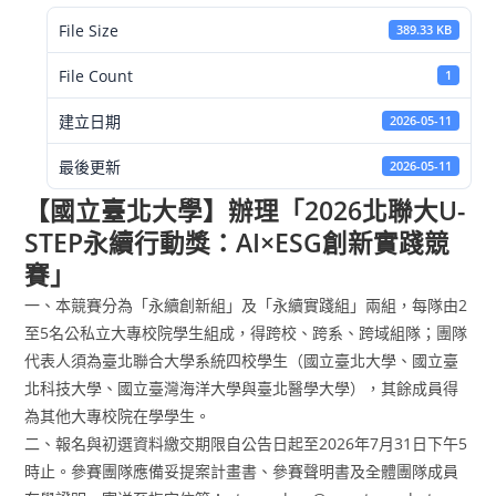
File Size
389.33 KB
File Count
1
建立日期
2026-05-11
最後更新
2026-05-11
【國立臺北大學】辦理「2026北聯大U-
STEP永續行動獎：AI×ESG創新實踐競
賽」
一、本競賽分為「永續創新組」及「永續實踐組」兩組，每隊由2
至5名公私立大專校院學生組成，得跨校、跨系、跨域組隊；團隊
代表人須為臺北聯合大學系統四校學生（國立臺北大學、國立臺
北科技大學、國立臺灣海洋大學與臺北醫學大學），其餘成員得
為其他大專校院在學學生。
二、報名與初選資料繳交期限自公告日起至2026年7月31日下午5
時止。參賽團隊應備妥提案計畫書、參賽聲明書及全體團隊成員