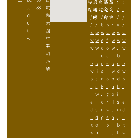
專
s
資
s
園
:
基
:
基
s
:
s
.e
88
坑
區
:
訊
:
區
/
金
/
金
:
/
:
d
鄉
/
網
/
/
會
/
會
/
/
/
u.
麻
/
/
b
b
/
w
/
t
園
w
w
w
w
w
w
w
w
村
w
w
e
f
w
w
w
平
w
w
d
o
w
.
w
和
.
.
u
c
.
b
.
25
b
b
p
e
b
u
b
號
w
li
a
.
w
d
w
b
s
r
o
p
d
b
c
s
k
r
u
h
c
.
w
.
g
b
i
.
e
i
o
/
li
s
e
d
s
r
w
s
m
d
u
d
g
e
h
.
u
.t
o
b
.
b
.t
w
m
c
li
w