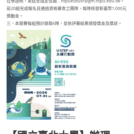
在學證明，寄送至指定信箱：ntpuesdusr@gm.ntpu.edu.tw。
前20組完成報名且通過資格審查之團隊，每隊核發新臺幣1,000元
獎勵金。
三、本競賽每組預計錄取6隊，並依評審結果頒發獎金及獎狀。