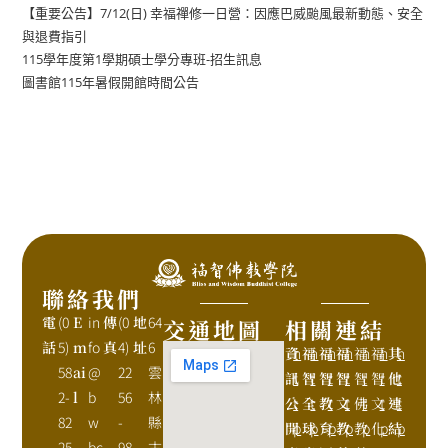
【重要公告】7/12(日) 幸福禪修一日營：因應巴威颱風最新動態、安全
與退費指引
115學年度第1學期碩士學分專班-招生訊息
圖書館115年暑假開館時間公告
聯絡我們
電
(0
E
in
傳
(0
地
64
交通地圖
相關連結
話
5)
m
fo
真
4)
址
6
資
h
福
h
福
h
福
h
福
h
福
h
其
h
58
ai
@
22
雲
訊
t
智
t
智
t
智
t
智
t
智
t
他
t
2-
l
b
56
林
公
t
全
t
教
t
文
t
佛
t
文
t
連
t
82
w
-
縣
開
p
球
p
育
p
教
p
教
p
化
p
結
p
25
bc
98
古