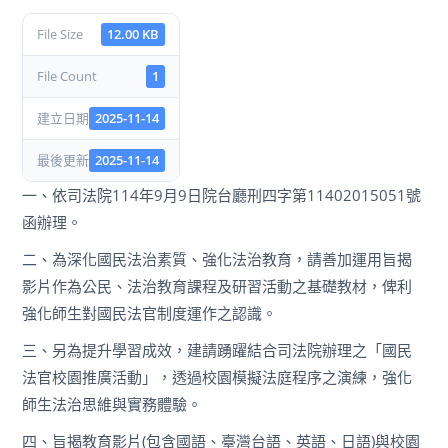
File Size
12.00 KB
File Count
1
建立日期
2025-11-14
最後更新
2025-11-14
一、依司法院114年9月9日院台廳刑四字第11402015051號
函辦理。
二、為深化國民法治素質、強化法治教育，請善加運用旨揭
影片作為公民、法治教育課程及研習活動之基礎教材，俾利
強化師生對國民法官制度運作之認識。
三、另為提升學習成效，建請踴躍結合司法院辦理之「國民
法官校園推廣活動」，透過校園模擬法庭程序之演練，強化
師生法治思維與實務體驗。
四、旨揭教育影片(包含國語、臺灣台語、英語、日語)與校園