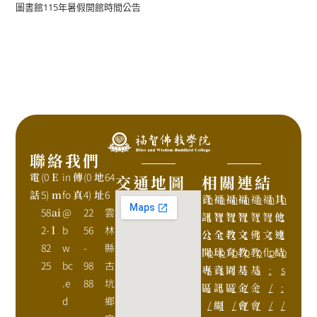
圖書館115年暑假開館時間公告
聯絡我們
電
(0
E
in
傳
(0
地
64
交通地圖
相關連結
話
5)
m
fo
真
4)
址
6
資
h
福
h
福
h
福
h
福
h
福
h
其
h
58
ai
@
22
雲
訊
t
智
t
智
t
智
t
智
t
智
t
他
t
2-
l
b
56
林
公
t
全
t
教
t
文
t
佛
t
文
t
連
t
82
w
-
縣
開
p
球
p
育
p
教
p
教
p
化
p
結
p
25
bc
98
古
專
s
資
s
園
:
基
:
基
s
:
s
.e
88
坑
區
:
訊
:
區
/
金
/
金
:
/
:
d
鄉
/
網
/
/
會
/
會
/
/
/