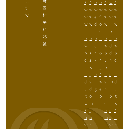
u.
麻
/
/
b
b
/
w
/
t
園
w
w
w
w
w
w
w
w
村
w
w
e
f
w
w
w
平
w
w
d
o
w
.
w
和
.
.
u
c
.
b
.
25
b
b
p
e
b
u
b
號
w
li
a
.
w
d
w
b
s
r
o
p
d
b
c
s
k
r
u
h
c
.
w
.
g
b
i
.
e
i
o
/
li
s
e
d
s
r
w
s
m
d
u
d
g
e
h
.
u
.t
o
b
.
b
.t
w
m
c
li
w
/
.
o
s
/
b
o
m
s
li
w
r
w
n