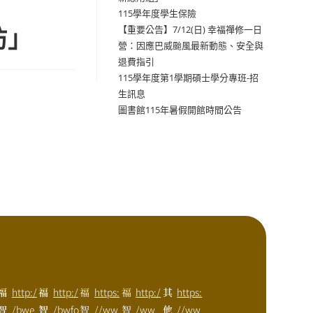
115學年度學生保險
坊」
【重要公告】7/12(日) 幸福禪修一日
營：因應巴威颱風最新動態、安全與
退費指引
115學年度第1學期碩士學分專班-招
生訊息
圖書館115年暑假開館時間公告
福
http:/
福
http:/
福
https:
福
http:/
其
https:
智
/bwe
智
/bwfo
智
//ww
智
/ww
他
//ww