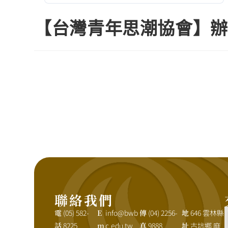
【台灣青年思潮協會】辦
聯絡我們
電
(05) 582-
E
info@bwb
傳
(04) 2256-
地
646 雲林縣
話
8225
m
c.edu.tw
真
9888
址
古坑鄉 麻