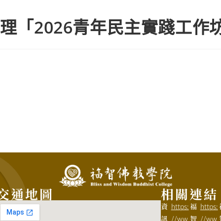
理「2026青年民主實踐工作
交通地圖
相關連結
資
https:
福
https:
訊
//ww
智
//ww