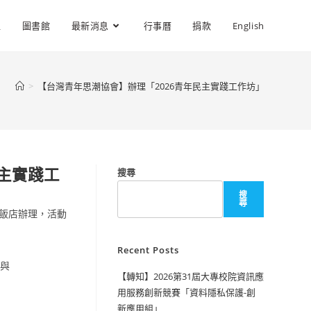
位
圖書館
最新消息
行事曆
捐款
English
>
【台灣青年思潮協會】辦理「2026青年民主實踐工作坊」
民主實踐工
搜尋
搜
尋
子閣飯店辦理，活動
Recent Posts
」與
【轉知】2026第31屆大專校院資訊應
用服務創新競賽「資料隱私保護-創
新應用組」