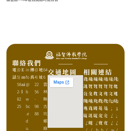
聯絡我們
電
(0
E
in
傳
(0
地
64
交通地圖
相關連結
話
5)
m
fo
真
4)
址
6
資
h
福
h
福
h
福
h
福
h
福
h
其
h
58
ai
@
22
雲
訊
t
智
t
智
t
智
t
智
t
智
t
他
t
2-
l
b
56
林
公
t
全
t
教
t
文
t
佛
t
文
t
連
t
82
w
-
縣
開
p
球
p
育
p
教
p
教
p
化
p
結
p
25
bc
98
古
專
s
資
s
園
:
基
:
基
s
:
s
.e
88
坑
區
:
訊
:
區
/
金
/
金
:
/
:
d
鄉
/
網
/
/
會
/
會
/
/
/
u.
麻
/
/
b
b
/
w
/