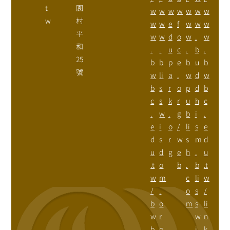
t
園
w
w
w
w
w
w
w
w
村
w
w
e
f
w
w
w
平
w
w
d
o
w
.
w
和
.
.
u
c
.
b
.
25
b
b
p
e
b
u
b
號
w
li
a
.
w
d
w
b
s
r
o
p
d
b
c
s
k
r
u
h
c
.
w
.
g
b
i
.
e
i
o
/
li
s
e
d
s
r
w
s
m
d
u
d
g
e
h
.
u
.t
o
b
.
b
.t
w
m
c
li
w
/
.
o
s
/
b
o
m
s
li
w
r
w
n
b
g
i
k