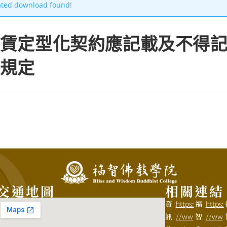
ated download found!
賃定型化契約應記載及不得
規定
交通地圖
相關連結
資
https:
福
https:
訊
//ww
智
//ww