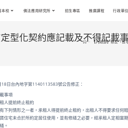
識本校
佛法應用研究所
招生專區
推廣課程
行政單
賃定型化契約應記載及不得記載
>
【內政部】修正「住
月18日台內地字第1140113583號公告修正：
載事項
租人提前終止租約
有下列情形之一者，承租人得提前終止租約，出租人不得要求任何
賃住宅未合於所約定居住使用，並有修繕之必要，經承租人定相當
繕。