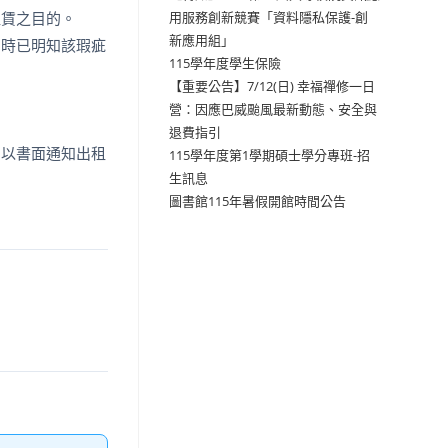
租賃之目的。
用服務創新競賽「資料隱私保護-創
新應用組」
約時已明知該瑕疵
115學年度學生保險
【重要公告】7/12(日) 幸福禪修一日
營：因應巴威颱風最新動態、安全與
退費指引
，以書面通知出租
115學年度第1學期碩士學分專班-招
生訊息
圖書館115年暑假開館時間公告
。