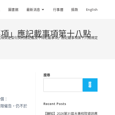
位
圖書館
最新消息
行事曆
捐款
English
事項」應記載事項第十八點
宅租賃定型化契約應記載及不得記載事項」應記載事項第十八點規定
搜尋
搜
尋
賠償：
Recent Posts
期限催告，仍不於
【轉知】2026第31屆大專校院資訊應