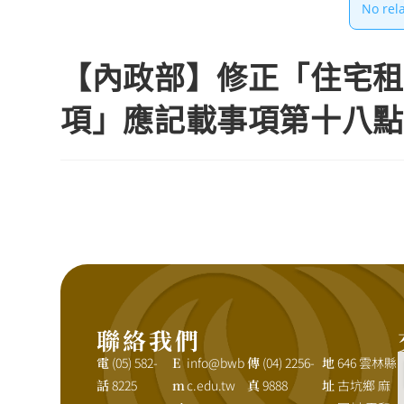
No rel
【內政部】修正「住宅租
項」應記載事項第十八點
聯絡我們
電
(05) 582-
E
info@bwb
傳
(04) 2256-
地
646 雲林縣
話
8225
m
c.edu.tw
真
9888
址
古坑鄉 麻