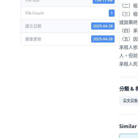
File Size
134.11 KB
（二）租
File Count
1
（三）租
或拋棄終
建立日期
2025-04-28
（四）承
（五）因
最後更新
2025-04-28
承租人依
人。但前
承租人死
分類 & 
公文公告
Simila