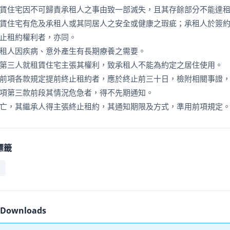
賃住宅因不可歸責承租人之事由致一部滅失，且其存餘部分不能達
賃住宅有危及承租人或其同居人之安全或健康之瑕疵；承租人於簽
止租約權利者，亦同。
租人因疾病、意外產生有長期療養之需要。
第三人就租賃住宅主張其權利，致承租人不能為約定之居住使用。
前項各款規定提前終止租約者，應於終止前三十日，檢附相關事證
項第三款前段其情況危急者，得不先期通知。
亡，其繼承人得主張終止租約，其通知期限及方式，準用前項規定
標籤
r Downloads