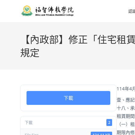
認
【內政部】修正「住宅租
規定
114年4
下載
壹、應記
十八、承
租賃期間
下載
2
（一）租
期限內修