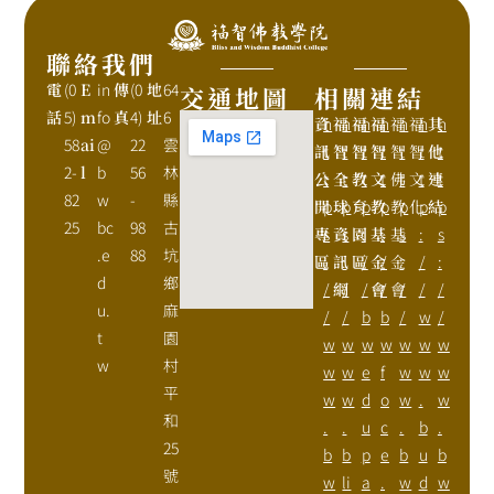
聯絡我們
電
(0
E
in
傳
(0
地
64
交通地圖
相關連結
話
5)
m
fo
真
4)
址
6
資
h
福
h
福
h
福
h
福
h
福
h
其
h
58
ai
@
22
雲
訊
t
智
t
智
t
智
t
智
t
智
t
他
t
2-
l
b
56
林
公
t
全
t
教
t
文
t
佛
t
文
t
連
t
82
w
-
縣
開
p
球
p
育
p
教
p
教
p
化
p
結
p
25
bc
98
古
專
s
資
s
園
:
基
:
基
s
:
s
.e
88
坑
區
:
訊
:
區
/
金
/
金
:
/
:
d
鄉
/
網
/
/
會
/
會
/
/
/
u.
麻
/
/
b
b
/
w
/
t
園
w
w
w
w
w
w
w
w
村
w
w
e
f
w
w
w
平
w
w
d
o
w
.
w
和
.
.
u
c
.
b
.
25
b
b
p
e
b
u
b
號
w
li
a
.
w
d
w