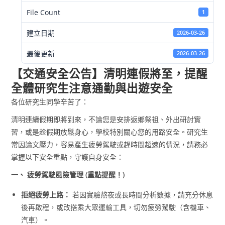
File Count
1
建立日期
2026-03-26
最後更新
2026-03-26
【交通安全公告】清明連假將至，提醒
全體研究生注意通勤與出遊安全
各位研究生同學辛苦了：
清明連續假期即將到來，不論您是安排返鄉祭祖、外出研討實
習，或是趁假期放鬆身心，學校特別關心您的用路安全。研究生
常因論文壓力，容易產生疲勞駕駛或趕時間超速的情況，請務必
掌握以下安全重點，守護自身安全：
一、
疲勞駕駛風險管理 (
重點提醒！)
拒絕疲勞上路：
若因實驗熬夜或長時間分析數據，請充分休息
後再啟程，或改搭乘大眾運輸工具，切勿疲勞駕駛（含機車、
汽車）。