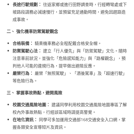
長途行駛規劃：
往返家鄉或進行田野調查時，行經轉彎處或下
坡路段請務必減速慢行，並預留充足通勤時間，避免因趕路造
成事故。
二、
強化機車防禦駕駛觀念
合格裝備：
騎乘機車務必全程配戴合格安全帽。
防禦駕駛心法：
建立「行人優先」與「防禦駕駛」文化。隨時
注意車前狀況，並強化「危險感知能力」與「路權觀念」，預
判他人可能的違規行為，提早做出避險反應。
嚴禁行為：
嚴禁「無照駕駛」、「酒後駕車」及「超速行駛」
等危險行為。
三、
掌握事故熱點，避開風險
校園交通風險地圖：
建議同學利用校園交通風險地圖專區了解
校內外事故熱點，行經該區域時請提高警覺。
在地化資訊：
同學可多加運用交通部168交通安全入口網，掌
握各類安全宣導短片及資訊。