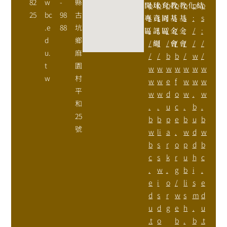
82
w
-
縣
開
p
球
p
育
p
教
p
教
p
化
p
結
p
25
bc
98
古
專
s
資
s
園
:
基
:
基
s
:
s
.e
88
坑
區
:
訊
:
區
/
金
/
金
:
/
:
d
鄉
/
網
/
/
會
/
會
/
/
/
u.
麻
/
/
b
b
/
w
/
t
園
w
w
w
w
w
w
w
w
村
w
w
e
f
w
w
w
平
w
w
d
o
w
.
w
和
.
.
u
c
.
b
.
25
b
b
p
e
b
u
b
號
w
li
a
.
w
d
w
b
s
r
o
p
d
b
c
s
k
r
u
h
c
.
w
.
g
b
i
.
e
i
o
/
li
s
e
d
s
r
w
s
m
d
u
d
g
e
h
.
u
.t
o
b
.
b
.t