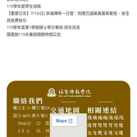
115學年度學生保險
【重要公告】7/12(日) 幸福禪修一日營：因應巴威颱風最新動態、安全
與退費指引
115學年度第1學期碩士學分專班-招生訊息
圖書館115年暑假開館時間公告
聯絡我們
電
(0
E
in
傳
(0
地
64
交通地圖
相關連結
話
5)
m
fo
真
4)
址
6
資
h
福
h
福
h
福
h
福
h
福
h
其
h
58
ai
@
22
雲
訊
t
智
t
智
t
智
t
智
t
智
t
他
t
2-
l
b
56
林
公
t
全
t
教
t
文
t
佛
t
文
t
連
t