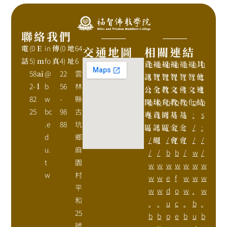
聯絡我們
電
(0
E
in
傳
(0
地
64
交通地圖
相關連結
話
5)
m
fo
真
4)
址
6
資
h
福
h
福
h
福
h
福
h
福
h
其
h
58
ai
@
22
雲
訊
t
智
t
智
t
智
t
智
t
智
t
他
t
2-
l
b
56
林
公
t
全
t
教
t
文
t
佛
t
文
t
連
t
82
w
-
縣
開
p
球
p
育
p
教
p
教
p
化
p
結
p
25
bc
98
古
專
s
資
s
園
:
基
:
基
s
:
s
.e
88
坑
區
:
訊
:
區
/
金
/
金
:
/
:
d
鄉
/
網
/
/
會
/
會
/
/
/
u.
麻
/
/
b
b
/
w
/
t
園
w
w
w
w
w
w
w
w
村
w
w
e
f
w
w
w
平
w
w
d
o
w
.
w
和
.
.
u
c
.
b
.
25
b
b
p
e
b
u
b
號