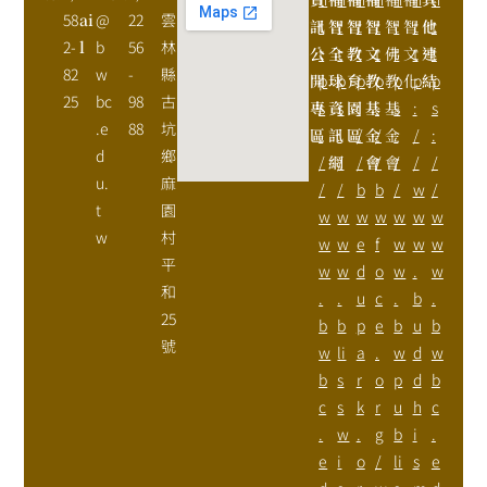
58
ai
@
22
雲
訊
t
智
t
智
t
智
t
智
t
智
t
他
t
2-
l
b
56
林
公
t
全
t
教
t
文
t
佛
t
文
t
連
t
82
w
-
縣
開
p
球
p
育
p
教
p
教
p
化
p
結
p
25
bc
98
古
專
s
資
s
園
:
基
:
基
s
:
s
.e
88
坑
區
:
訊
:
區
/
金
/
金
:
/
:
d
鄉
/
網
/
/
會
/
會
/
/
/
u.
麻
/
/
b
b
/
w
/
t
園
w
w
w
w
w
w
w
w
村
w
w
e
f
w
w
w
平
w
w
d
o
w
.
w
和
.
.
u
c
.
b
.
25
b
b
p
e
b
u
b
號
w
li
a
.
w
d
w
b
s
r
o
p
d
b
c
s
k
r
u
h
c
.
w
.
g
b
i
.
e
i
o
/
li
s
e