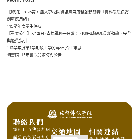
Recent Posts
【轉知】2026第31屆大專校院資訊應用服務創新競賽「資料隱私保護-
創新應用組」
115學年度學生保險
【重要公告】7/12(日) 幸福禪修一日營：因應巴威颱風最新動態、安全
與退費指引
115學年度第1學期碩士學分專班-招生訊息
圖書館115年暑假開館時間公告
聯絡我們
電
(0
E
in
傳
(0
地
64
交通地圖
相關連結
話
5)
m
fo
真
4)
址
6
資
h
福
h
福
h
福
h
福
h
福
h
其
h