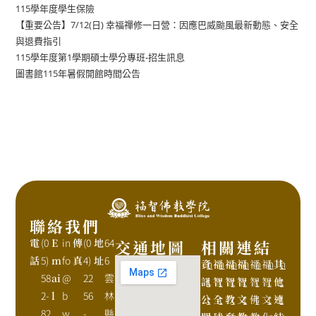
115學年度學生保險
【重要公告】7/12(日) 幸福禪修一日營：因應巴威颱風最新動態、安全
與退費指引
115學年度第1學期碩士學分專班-招生訊息
圖書館115年暑假開館時間公告
聯絡我們
電
(0
E
in
傳
(0
地
64
交通地圖
相關連結
話
5)
m
fo
真
4)
址
6
資
h
福
h
福
h
福
h
福
h
福
h
其
h
58
ai
@
22
雲
訊
t
智
t
智
t
智
t
智
t
智
t
他
t
2-
l
b
56
林
公
t
全
t
教
t
文
t
佛
t
文
t
連
t
82
w
-
縣