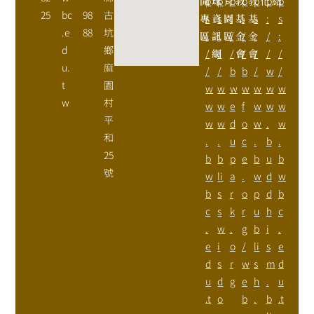
開
p
球
p
育
p
教
p
教
p
化
p
結
p
25
bc
98
古
專
s
資
s
園
:
基
:
基
s
:
s
.e
88
坑
區
:
訊
:
區
/
金
/
金
:
/
:
d
鄉
/
網
/
/
會
/
會
/
/
/
u.
麻
/
/
b
b
/
w
/
t
園
w
w
w
w
w
w
w
w
村
w
w
e
f
w
w
w
平
w
w
d
o
w
.
w
和
.
.
u
c
.
b
.
25
b
b
p
e
b
u
b
號
w
li
a
.
w
d
w
b
s
r
o
p
d
b
c
s
k
r
u
h
c
.
w
.
g
b
i
.
e
i
o
/
li
s
e
d
s
r
w
s
m
d
u
d
g
e
h
.
u
.t
o
b
.
b
.t