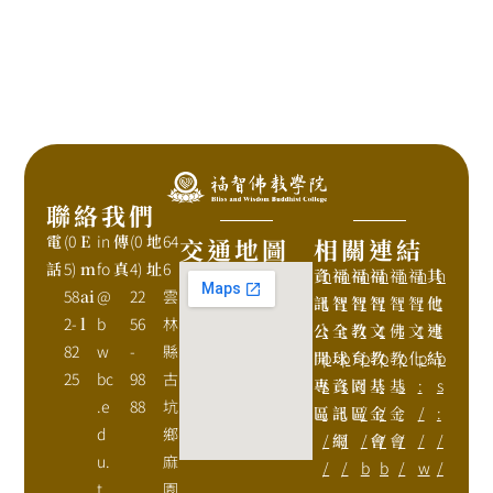
聯絡我們
電
(0
E
in
傳
(0
地
64
交通地圖
相關連結
話
5)
m
fo
真
4)
址
6
資
h
福
h
福
h
福
h
福
h
福
h
其
h
58
ai
@
22
雲
訊
t
智
t
智
t
智
t
智
t
智
t
他
t
2-
l
b
56
林
公
t
全
t
教
t
文
t
佛
t
文
t
連
t
82
w
-
縣
開
p
球
p
育
p
教
p
教
p
化
p
結
p
25
bc
98
古
專
s
資
s
園
:
基
:
基
s
:
s
.e
88
坑
區
:
訊
:
區
/
金
/
金
:
/
:
d
鄉
/
網
/
/
會
/
會
/
/
/
u.
麻
/
/
b
b
/
w
/
t
園