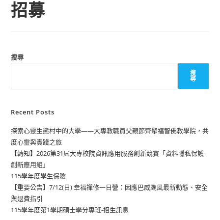
招募
搜尋
搜
尋
Recent Posts
探索心靈生態村中的大學——大專教職員父親節齊聚福智佛教學院，共
度心靈與實踐之旅
【轉知】2026第31屆大專校院資訊應用服務創新競賽「資料隱私保護-
創新應用組」
115學年度學生保險
【重要公告】7/12(日) 幸福禪修一日營：因應巴威颱風最新動態、安全
與退費指引
115學年度第1學期碩士學分專班-招生訊息