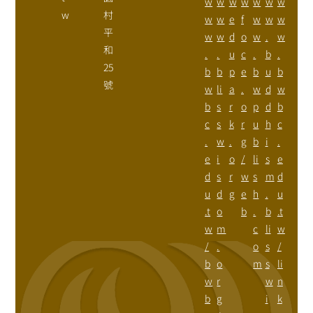
w
w
w
w
w
w
w
w
村
w
w
e
f
w
w
w
平
w
w
d
o
w
.
w
和
.
.
u
c
.
b
.
25
b
b
p
e
b
u
b
號
w
li
a
.
w
d
w
b
s
r
o
p
d
b
c
s
k
r
u
h
c
.
w
.
g
b
i
.
e
i
o
/
li
s
e
d
s
r
w
s
m
d
u
d
g
e
h
.
u
.t
o
b
.
b
.t
w
m
c
li
w
/
.
o
s
/
b
o
m
s
li
w
r
w
n
b
g
i
k