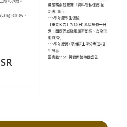
段707號)。
用服務創新競賽「資料隱私保護-創
新應用組」
p?Lang=zh-tw。
115學年度學生保險
【重要公告】7/12(日) 幸福禪修一日
營：因應巴威颱風最新動態、安全與
退費指引
115學年度第1學期碩士學分專班-招
生訊息
圖書館115年暑假開館時間公告
SR