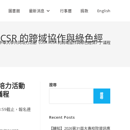
圖書館
最新消息
行事曆
捐款
English
CSR 的跨域協作與綠色經
中華大學共同培力活動《USR xCSR 的跨域協作與綠色經濟》」議程
同培力活動
搜尋
議程
搜
尋
3:59截止，報名連
Recent Posts
【轉知】2026第31屆大專校院資訊應