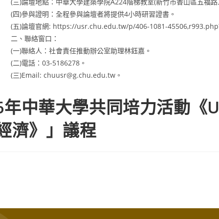
(三)論壇地點：中華大學建築學院A224階梯教室(新竹市香山區五福路二
(四)參與證明：全程參與論壇者將提供4小時研習證書。
(五)論壇官網: https://usr.chu.edu.tw/p/406-1081-45506,r993.ph
二、聯絡窗口：
(一)聯絡人：社會責任推動辦公室助理林鈺嘉。
(二)電話：03-5186278。
(三)Email: chuusr@g.chu.edu.tw。
6年中華大學共同培力活動《U
色經濟》」議程