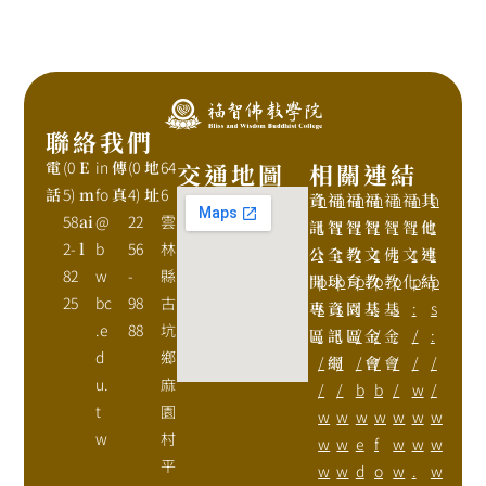
聯絡我們
電
(0
E
in
傳
(0
地
64
交通地圖
相關連結
話
5)
m
fo
真
4)
址
6
資
h
福
h
福
h
福
h
福
h
福
h
其
h
58
ai
@
22
雲
訊
t
智
t
智
t
智
t
智
t
智
t
他
t
2-
l
b
56
林
公
t
全
t
教
t
文
t
佛
t
文
t
連
t
82
w
-
縣
開
p
球
p
育
p
教
p
教
p
化
p
結
p
25
bc
98
古
專
s
資
s
園
:
基
:
基
s
:
s
.e
88
坑
區
:
訊
:
區
/
金
/
金
:
/
:
d
鄉
/
網
/
/
會
/
會
/
/
/
u.
麻
/
/
b
b
/
w
/
t
園
w
w
w
w
w
w
w
w
村
w
w
e
f
w
w
w
平
w
w
d
o
w
.
w