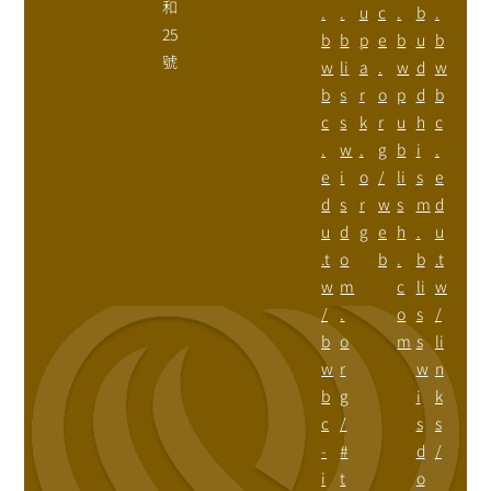
和
.
.
u
c
.
b
.
25
b
b
p
e
b
u
b
號
w
li
a
.
w
d
w
b
s
r
o
p
d
b
c
s
k
r
u
h
c
.
w
.
g
b
i
.
e
i
o
/
li
s
e
d
s
r
w
s
m
d
u
d
g
e
h
.
u
.t
o
b
.
b
.t
w
m
c
li
w
/
.
o
s
/
b
o
m
s
li
w
r
w
n
b
g
i
k
c
/
s
s
-
#
d
/
i
t
o