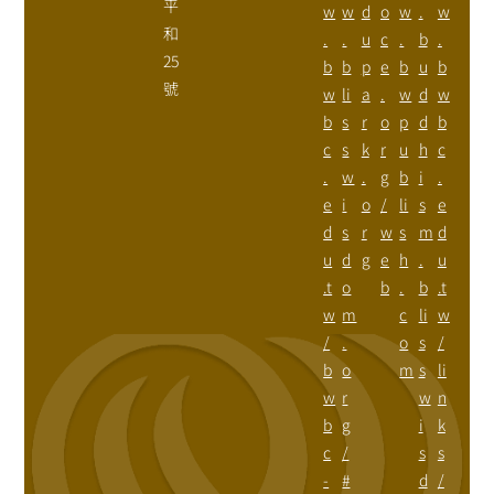
平
w
w
d
o
w
.
w
和
.
.
u
c
.
b
.
25
b
b
p
e
b
u
b
號
w
li
a
.
w
d
w
b
s
r
o
p
d
b
c
s
k
r
u
h
c
.
w
.
g
b
i
.
e
i
o
/
li
s
e
d
s
r
w
s
m
d
u
d
g
e
h
.
u
.t
o
b
.
b
.t
w
m
c
li
w
/
.
o
s
/
b
o
m
s
li
w
r
w
n
b
g
i
k
c
/
s
s
-
#
d
/