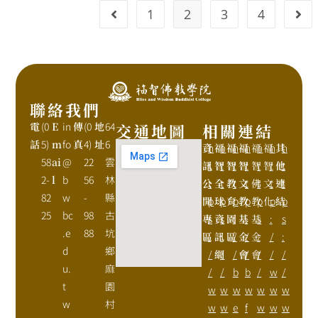
1
2
3
4
聯絡我們
電
(0
E
in
傳
(0
地
64
交通地圖
相關連結
話
5)
m
fo
真
4)
址
6
資
h
福
h
福
h
福
h
福
h
福
h
其
h
58
ai
@
22
雲
訊
t
智
t
智
t
智
t
智
t
智
t
他
t
2-
l
b
56
林
公
t
全
t
教
t
文
t
佛
t
文
t
連
t
82
w
-
縣
開
p
球
p
育
p
教
p
教
p
化
p
結
p
25
bc
98
古
專
s
資
s
園
:
基
:
基
s
:
s
.e
88
坑
區
:
訊
:
區
/
金
/
金
:
/
:
d
鄉
/
網
/
/
會
/
會
/
/
/
u.
麻
/
/
b
b
/
w
/
t
園
w
w
w
w
w
w
w
w
村
w
w
e
f
w
w
w