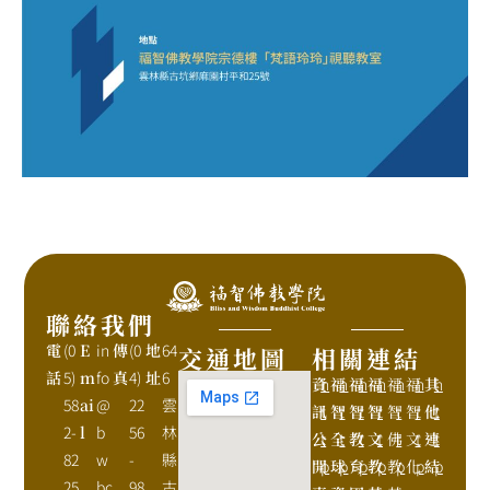
聯絡我們
電
(0
E
in
傳
(0
地
64
交通地圖
相關連結
話
5)
m
fo
真
4)
址
6
資
h
福
h
福
h
福
h
福
h
福
h
其
h
58
ai
@
22
雲
訊
t
智
t
智
t
智
t
智
t
智
t
他
t
2-
l
b
56
林
公
t
全
t
教
t
文
t
佛
t
文
t
連
t
82
w
-
縣
開
p
球
p
育
p
教
p
教
p
化
p
結
p
25
bc
98
古