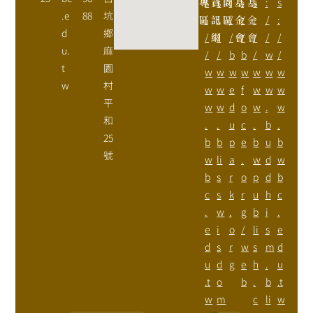
專
s
資
s
園
:
基
:
基
s
:
s
.e
88
坑
區
:
訊
:
區
/
金
/
金
:
/
:
d
鄉
/
網
/
/
會
/
會
/
/
/
u.
麻
/
/
b
b
/
w
/
t
園
w
w
w
w
w
w
w
w
村
w
w
e
f
w
w
w
平
w
w
d
o
w
.
w
和
.
.
u
c
.
b
.
25
b
b
p
e
b
u
b
號
w
li
a
.
w
d
w
b
s
r
o
p
d
b
c
s
k
r
u
h
c
.
w
.
g
b
i
.
e
i
o
/
li
s
e
d
s
r
w
s
m
d
u
d
g
e
h
.
u
.t
o
b
.
b
.t
w
m
c
li
w