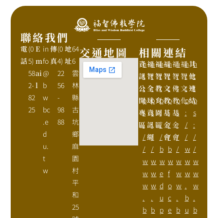
聯絡我們
電
(0
E
in
傳
(0
地
64
交通地圖
相關連結
話
5)
m
fo
真
4)
址
6
資
h
福
h
福
h
福
h
福
h
福
h
其
h
58
ai
@
22
雲
訊
t
智
t
智
t
智
t
智
t
智
t
他
t
2-
l
b
56
林
公
t
全
t
教
t
文
t
佛
t
文
t
連
t
82
w
-
縣
開
p
球
p
育
p
教
p
教
p
化
p
結
p
25
bc
98
古
專
s
資
s
園
:
基
:
基
s
:
s
.e
88
坑
區
:
訊
:
區
/
金
/
金
:
/
:
d
鄉
/
網
/
/
會
/
會
/
/
/
u.
麻
/
/
b
b
/
w
/
t
園
w
w
w
w
w
w
w
w
村
w
w
e
f
w
w
w
平
w
w
d
o
w
.
w
和
.
.
u
c
.
b
.
25
b
b
p
e
b
u
b