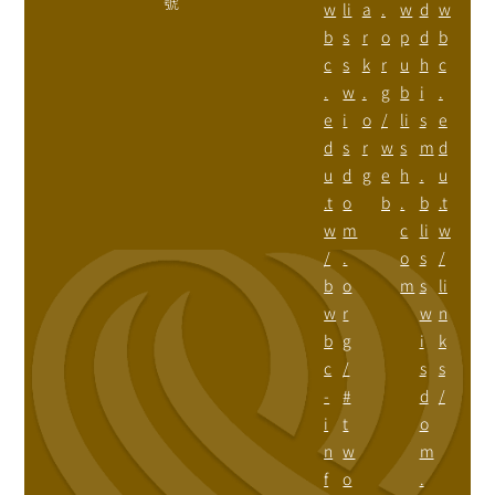
號
w
li
a
.
w
d
w
b
s
r
o
p
d
b
c
s
k
r
u
h
c
.
w
.
g
b
i
.
e
i
o
/
li
s
e
d
s
r
w
s
m
d
u
d
g
e
h
.
u
.t
o
b
.
b
.t
w
m
c
li
w
/
.
o
s
/
b
o
m
s
li
w
r
w
n
b
g
i
k
c
/
s
s
-
#
d
/
i
t
o
n
w
m
f
o
.