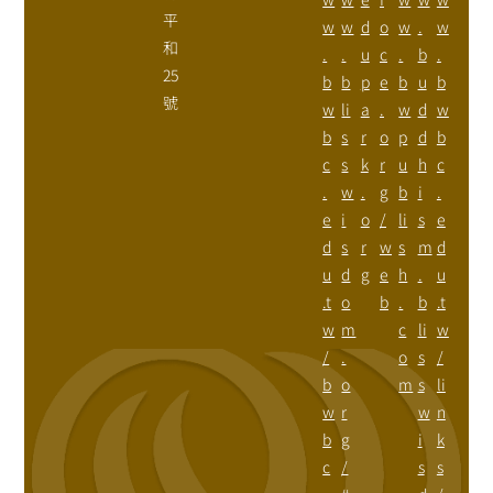
平
w
w
d
o
w
.
w
和
.
.
u
c
.
b
.
25
b
b
p
e
b
u
b
號
w
li
a
.
w
d
w
b
s
r
o
p
d
b
c
s
k
r
u
h
c
.
w
.
g
b
i
.
e
i
o
/
li
s
e
d
s
r
w
s
m
d
u
d
g
e
h
.
u
.t
o
b
.
b
.t
w
m
c
li
w
/
.
o
s
/
b
o
m
s
li
w
r
w
n
b
g
i
k
c
/
s
s