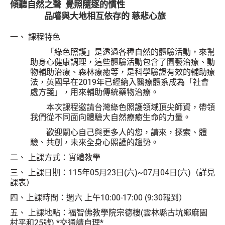
傾聽自然之聲 覺照隨逐的慣性
品嚐與大地相互依存的 慈悲心旅
一、 課程特色
「綠色照護」是透過各種自然的體驗活動，來幫
助身心健康調理，這些體驗活動包含了園藝治療、動
物輔助治療、森林療癒等，是科學驗證有效的輔助療
法，英國早在2019年已經納入醫療體系成為「社會
處方箋」，用來輔助傳統藥物治療。
本次課程邀請台灣綠色照護領域頂尖師資，帶領
我們從不同面向體驗大自然療癒生命的力量。
歡迎關心自己與更多人的您，請來，探索、體
驗、共創，未來全身心照護的趨勢。
二、 上課方式：實體教學
三、 上課日期：115年05月23日(六)~07月04日(六)（詳見
課表）
四、上課時間：週六 上午10:00-17:00 (9:30報到）
五、 上課地點：福智佛教學院宗德樓(雲林縣古坑鄉麻園
村平和25號) *交通請自理*