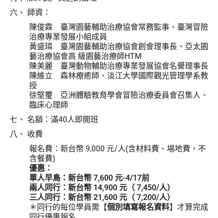
六、 師資：
陳俊霖 臺灣園藝輔助治療協會常務監事、臺灣冒險
治療專業發展小組成員
黃盛璘 臺灣園藝輔助治療協會創會理事長、亞太園
藝治療協會高 級園藝治療師HTM
陳美麗 臺灣動物輔助治療專業發展協會名譽理事長
陳維立 森林療癒師、淡江大學國際觀光管理學系教
授
徐堅璽 亞洲體驗教育學會冒險治療委員會召集人、
臨床心理師
七、 名額：滿40人即開班
八、 收費
報名費：新台幣 9,000 元/人(含材料費、場地費，不
含餐費)
優惠：
單人早鳥：新台幣 7,600 元-4/17前
兩人同行：新台幣 14,900 元（ 7,450/人）
三人同行：新台幣
21,600 元（ 7,200/人）
＊同行的每位學員需【
個別填寫報名資料
】才算完成
同行優惠報名