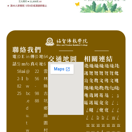
聯絡我們
電
(0
E
in
傳
(0
地
64
交通地圖
相關連結
話
5)
m
fo
真
4)
址
6
資
h
福
h
福
h
福
h
福
h
福
h
其
h
58
ai
@
22
雲
訊
t
智
t
智
t
智
t
智
t
智
t
他
t
2-
l
b
56
林
公
t
全
t
教
t
文
t
佛
t
文
t
連
t
82
w
-
縣
開
p
球
p
育
p
教
p
教
p
化
p
結
p
25
bc
98
古
專
s
資
s
園
:
基
:
基
s
:
s
.e
88
坑
區
:
訊
:
區
/
金
/
金
:
/
:
d
鄉
/
網
/
/
會
/
會
/
/
/
u.
麻
/
/
b
b
/
w
/
t
園
w
w
w
w
w
w
w
w
村
w
w
e
f
w
w
w