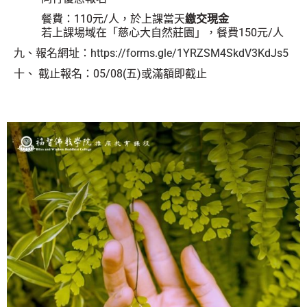
餐費：110元/人，於上課當天
繳交現金
若上課場域在「慈心大自然莊園」，餐費150元/人
九、報名網址：
https://forms.gle/1YRZSM4SkdV3KdJs5
十、 截止報名：05/08(五)或滿額即截止