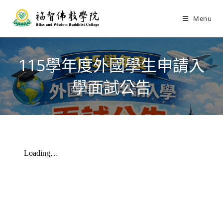
Menu
115學年度外國學生申請入
學面試公告