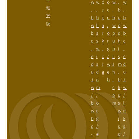
平
w
w
d
o
w
.
w
和
.
.
u
c
.
b
.
25
b
b
p
e
b
u
b
號
w
li
a
.
w
d
w
b
s
r
o
p
d
b
c
s
k
r
u
h
c
.
w
.
g
b
i
.
e
i
o
/
li
s
e
d
s
r
w
s
m
d
u
d
g
e
h
.
u
.t
o
b
.
b
.t
w
m
c
li
w
/
.
o
s
/
b
o
m
s
li
w
r
w
n
b
g
i
k
c
/
s
s
-
#
d
/