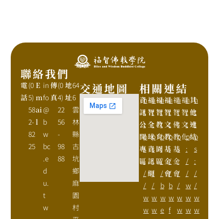
聯絡我們
電
(0
E
in
傳
(0
地
64
交通地圖
相關連結
話
5)
m
fo
真
4)
址
6
資
h
福
h
福
h
福
h
福
h
福
h
其
h
58
ai
@
22
雲
訊
t
智
t
智
t
智
t
智
t
智
t
他
t
2-
l
b
56
林
公
t
全
t
教
t
文
t
佛
t
文
t
連
t
82
w
-
縣
開
p
球
p
育
p
教
p
教
p
化
p
結
p
25
bc
98
古
專
s
資
s
園
:
基
:
基
s
:
s
.e
88
坑
區
:
訊
:
區
/
金
/
金
:
/
:
d
鄉
/
網
/
/
會
/
會
/
/
/
u.
麻
/
/
b
b
/
w
/
t
園
w
w
w
w
w
w
w
w
村
w
w
e
f
w
w
w