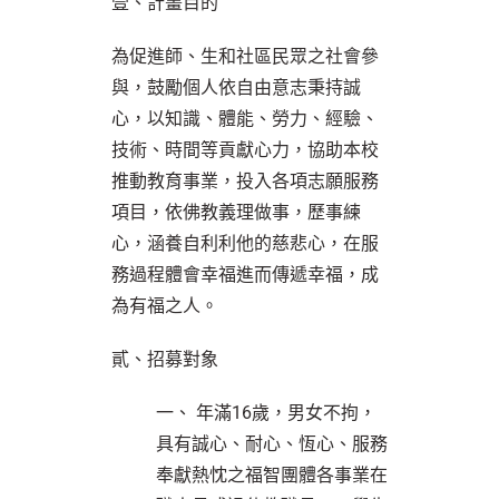
壹、計畫目的
為促進師、生和社區民眾之社會參
與，鼓勵個人依自由意志秉持誠
心，以知識、體能、勞力、經驗、
技術、時間等貢獻心力，協助本校
推動教育事業，投入各項志願服務
項目，依佛教義理做事，歷事練
心，涵養自利利他的慈悲心，在服
務過程體會幸福進而傳遞幸福，成
為有福之人。
貳、招募對象
一、 年滿16歲，男女不拘，
具有誠心、耐心、恆心、服務
奉獻熱忱之福智團體各事業在