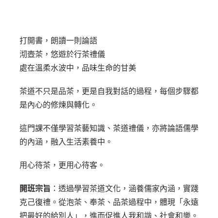
打開書，朗讀一則論語
沏壺茶，悠遊於行茶禮儀
處在溫柔水波中，品味生命的甘美
茶道不只是品茶，更是自我對話的過程，每個步驟都
是內心的修煉與轉化。
這門課不僅學習茶藝知識、茶道禮儀，亦將論語儒學
的內涵，融入生活素養中。
用心待茶，更用心待客。
開班宗旨
：透過學習茶道文化，涵養儒家內涵，實踐
克己復禮。從泡茶、奉茶、品茶過程中，體現「永遠
把最好的給別人」，進而促進人我和諧、社會和樂。