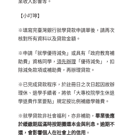
業收入影響等。
【小叮嚀】
※填寫完臺灣銀行就學貸款申請單後，請再次
核對所有資料以及貸款金額。
※申請「就學優待減免」或具有「政府教育補
助費」資格同學，
須先辦理
「優待減免」，扣
除減免款項或補助費，再辦理貸款。
※已完成貸款程序，於註冊日之次日起因故辦
理休、退學手續者，將依「
大專
校院學生休退
學退費作業要點
」規定按比例補繳學雜費。
※就學貸款非社會福利，亦非補助，
畢業後應
於緩繳期屆滿時按期攤還本金與利息。逾期不
還，會影響個人在社會上的信用
。