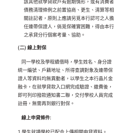
該其他就學貸款戶有逾期情形，或有消費者
債務清理條例之前置協商、更生、清算等相
關註記者，原則上應請另覓本行認可之人擔
任連帶保證人，倘覓保確實困難，得由本行
之承貸分行個案考量、協助。
(
二) 線上對保
同一學校及學程續借時，學生姓名、身分證
統一編號、戶籍地址、所得查調對象及連帶保
證人等資料均無異動者，以學生之本行晶片金
融卡，在就學貸款入口網完成驗證、繳費後，
即可列印撥款通知書二聯，交付學校人員完成
註冊，無需再到銀行對保。
線上申貸條件:
1.學生就讀學校已配合上傳相關申貸資料。