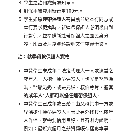
學生之註冊繳費通知單。
對保手續費用新台幣100元。
學生如原
連帶保證人
有異動並經本行同意或
本行要求更換時，新連帶保證人必須親自到
行對保，並準備新連帶保證人之國民身分
證、印章及戶籍資料證明文件重簽借據。​
註：
就學貸款保證人資格
申貸學生未成年：法定代理人一人或適當之
成年人一人擔任連帶保證人。也就是爸爸媽
媽、爺爺奶奶、或是兄姊、叔伯等等，
適當
的成年人1人都可以擔任連帶保證人
。
申貸學生已成年或已婚：由父母其中一方或
配偶擔任連帶保證人。若要另外找其他成年
人作保，就需要信用良好、且有財力證明，
例如：最近六個月之薪資轉帳存摺影本等